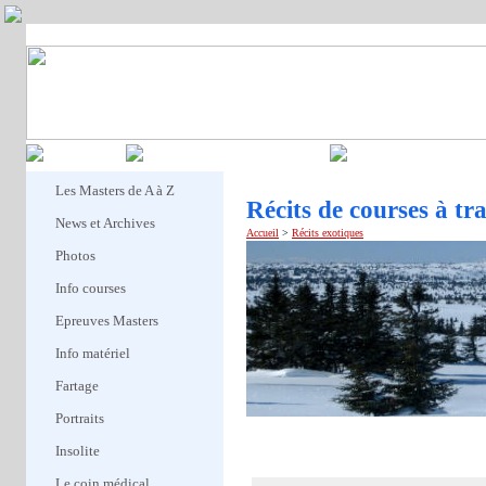
Marathon Ski Tour
Champ de
Webcams Nordiques
Association des 
Les Masters de A à Z
Récits de courses à tr
News et Archives
Accueil
>
Récits exotiques
Photos
Info courses
Epreuves Masters
Info matériel
Fartage
Portraits
Ne pas
Insolite
Le coin médical